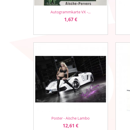
Autogrammkarte VX -...
Vorschau

Preis
1,67 €
Poster - Aische Lambo
Vorschau

Preis
12,61 €