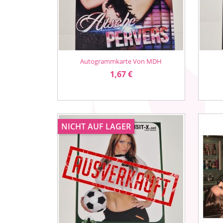
Autogrammkarte Von MDH
Vorschau

Preis
1,67 €
NICHT AUF LAGER