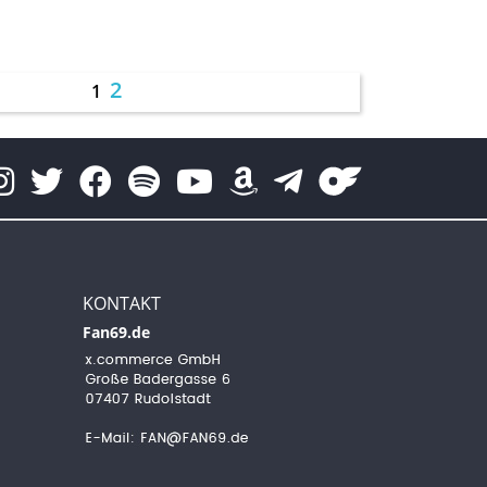
2
1
KONTAKT
Fan69.de