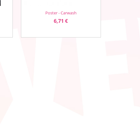
Poster - Carwash
Vorschau

Preis
6,71 €