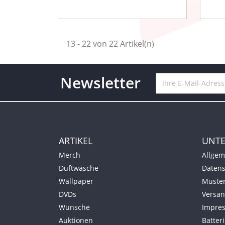
13 - 22 von 22 Artikel(n)
Newsletter
ARTIKEL
UNT
Merch
Allgem
Duftwäsche
Datens
Wallpaper
Muster
DVDs
Versan
Wünsche
Impre
Auktionen
Batter