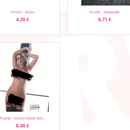
Poster - Aviva
Poster - Kawasaki
Vorschau
Vorschau


Preis
Preis
4,20 €
6,71 €
Poster - Aische Nackt Am...
Vorschau

Preis
8,40 €