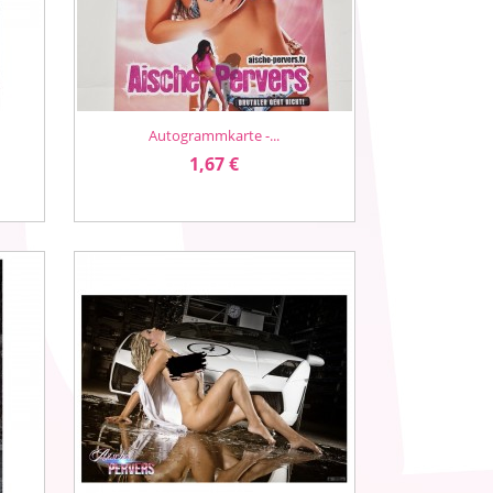
Autogrammkarte -...
Vorschau

Preis
1,67 €