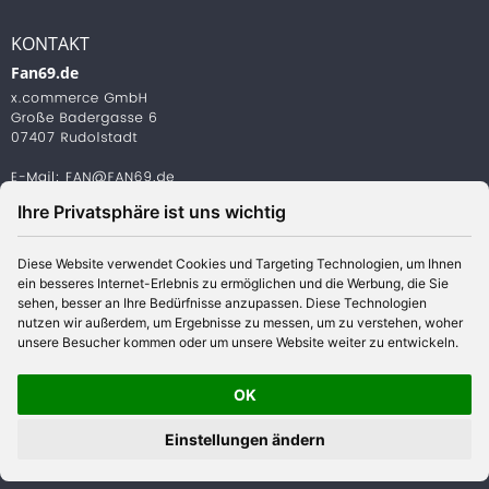
KONTAKT
Fan69.de
Ihre Privatsphäre ist uns wichtig
Diese Website verwendet Cookies und Targeting Technologien, um Ihnen
ein besseres Internet-Erlebnis zu ermöglichen und die Werbung, die Sie
© 2026 www.aischeshop.com | Alle Preise verstehen sich
sehen, besser an Ihre Bedürfnisse anzupassen. Diese Technologien
inklusive Mehrwertsteuer und zzgl. Versandkosten
nutzen wir außerdem, um Ergebnisse zu messen, um zu verstehen, woher
unsere Besucher kommen oder um unsere Website weiter zu entwickeln.
OK
SHOP POWERED BY
Einstellungen ändern