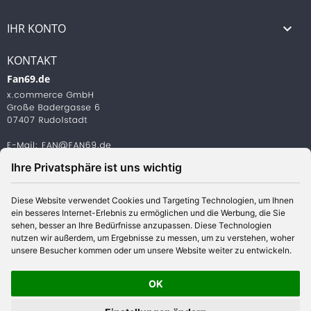
IHR KONTO

KONTAKT
Fan69.de
Ihre Privatsphäre ist uns wichtig
Diese Website verwendet Cookies und Targeting Technologien, um Ihnen
ein besseres Internet-Erlebnis zu ermöglichen und die Werbung, die Sie
© 2026 www.aischeshop.com | Alle Preise verstehen sich
sehen, besser an Ihre Bedürfnisse anzupassen. Diese Technologien
inklusive Mehrwertsteuer und zzgl. Versandkosten
nutzen wir außerdem, um Ergebnisse zu messen, um zu verstehen, woher
unsere Besucher kommen oder um unsere Website weiter zu entwickeln.
OK
SHOP POWERED BY