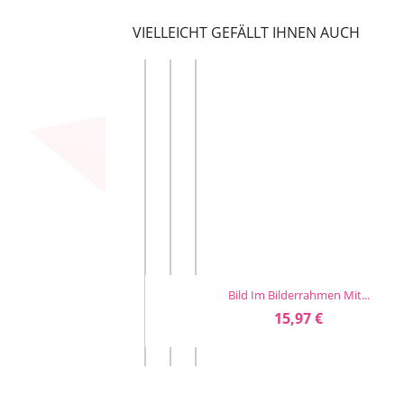
VIELLEICHT GEFÄLLT IHNEN AUCH
Bild Im Bilderrahmen Mit...
Bild Im Bilderrahmen Mit...
Bild Im Bilderrahmen Mit...
Vorschau
Vorschau
Vorschau



Preis
Preis
Preis
15,97 €
15,97 €
15,97 €