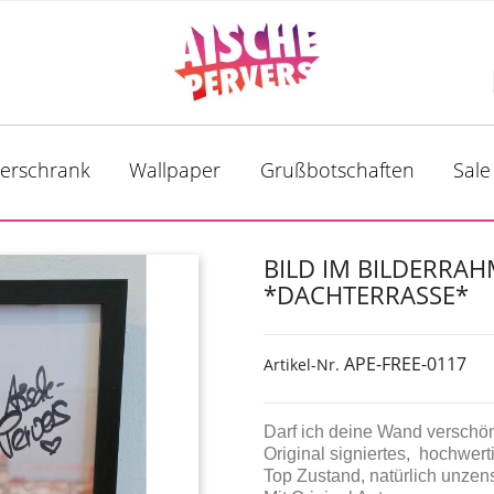
derschrank
Wallpaper
Grußbotschaften
Sale
BILD IM BILDERRA
*DACHTERRASSE*
APE-FREE-0117
Artikel-Nr.
Darf ich deine Wand verschö
Original signiertes, hochwer
Top Zustand, natürlich unzensi