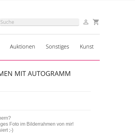

shopping_cart

Auktionen
Sonstiges
Kunst
HMEN MIT AUTOGRAMM
nern?
tiges Foto im Bilderrahmen von mir!
ert ;-)