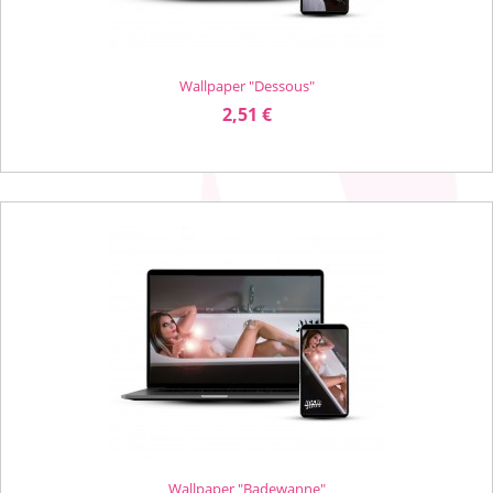
Wallpaper "Dessous"
Preis
2,51 €
Wallpaper "Badewanne"