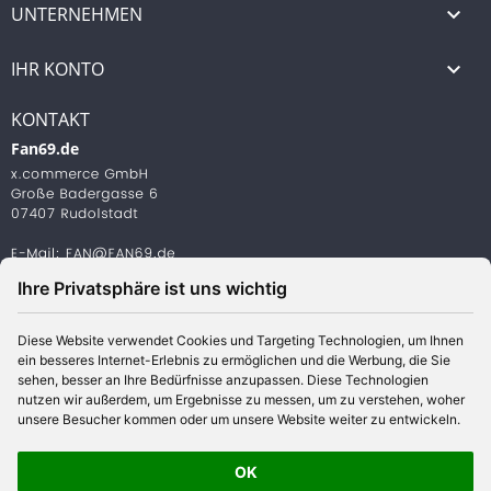
UNTERNEHMEN

IHR KONTO

KONTAKT
Fan69.de
Ihre Privatsphäre ist uns wichtig
Diese Website verwendet Cookies und Targeting Technologien, um Ihnen
ein besseres Internet-Erlebnis zu ermöglichen und die Werbung, die Sie
© 2026 www.aischeshop.com | Alle Preise verstehen sich
sehen, besser an Ihre Bedürfnisse anzupassen. Diese Technologien
inklusive Mehrwertsteuer und zzgl. Versandkosten
nutzen wir außerdem, um Ergebnisse zu messen, um zu verstehen, woher
unsere Besucher kommen oder um unsere Website weiter zu entwickeln.
OK