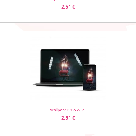
Preis
2,51 €
Wallpaper "Go Wild"
Preis
2,51 €