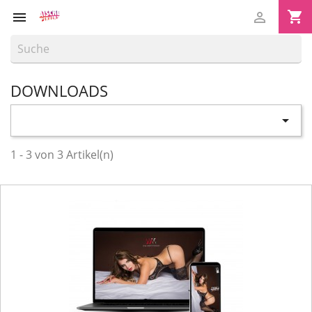
shopping_cart


DOWNLOADS

1 - 3 von 3 Artikel(n)